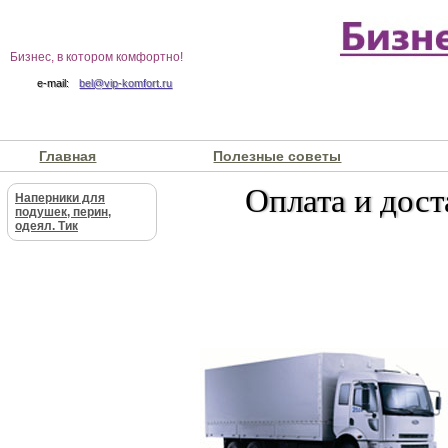
Бизнес, в котором комфортно!
e-mail:
bel@vip-komfort.ru
Главная
Полезные советы
Оплата и дост
Наперники для
подушек, перин,
одеял. Тик